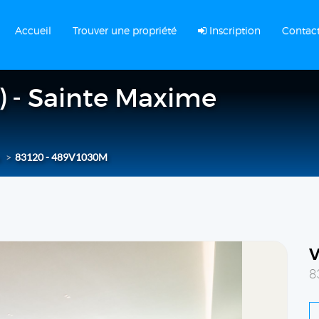
Accueil
Trouver une propriété
Inscription
Contac
s) - Sainte Maxime
83120 - 489V1030M
v
8