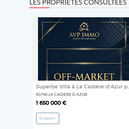
LES PROPRIÉTÉS CONSULTÉES
REF: V10002321
AVP IMMO
2
Superbe Villa à La Cadièr
83740 LA CADIERE D AZUR
1 650 000 €
En savoir +