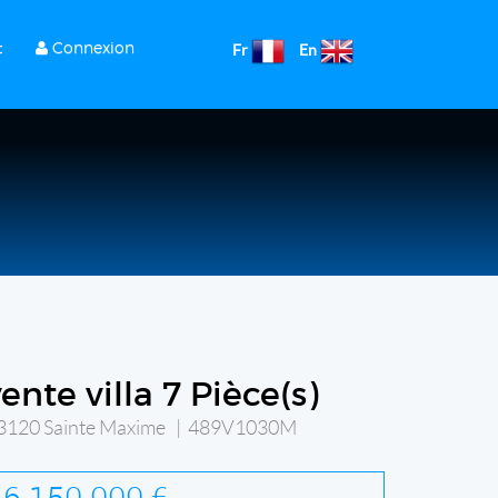
t
Connexion
Fr
En
ente villa 7 Pièce(s)
3120 Sainte Maxime | 489V1030M
6 150 000 €