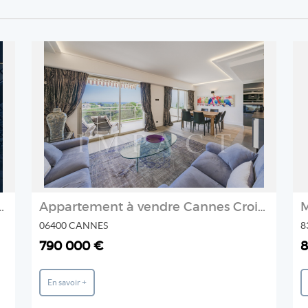
REF: 1018 JC
Agence IMPACT
2
e-d'Azur proximité Golf de la Fréga
Appartement à vendre Cannes Croix Des Gardes Vue Mer
06400 CANNES
8
790 000 €
8
En savoir +