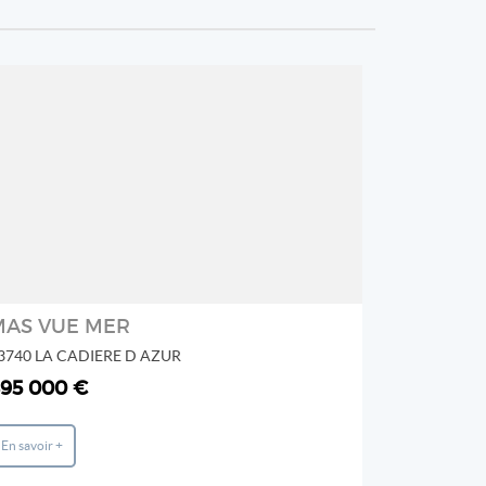
REF: 1_3904
IMMOVAR
2
MAS VUE MER
MAISON
3740 LA CADIERE D AZUR
83740 LA C
95 000 €
1 365 00
En savoir +
En savoir +