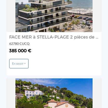
FACE MER à STELLA-PLAGE 2 pièces de 51.70 m2 plein sud avec
62780 CUCQ
385 000 €
En savoir +
REF: 941 CM
Agence IMPACT
2