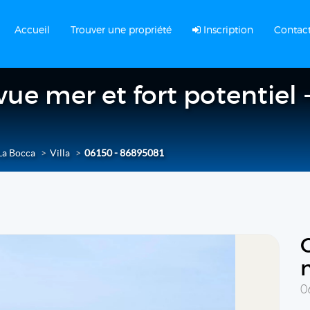
Accueil
Trouver une propriété
Inscription
Contac
 vue mer et fort potentiel
La Bocca
Villa
06150 - 86895081
0