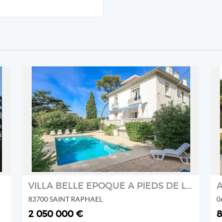
REF: 01780
AGENCE AZUR ASTORIA
2
VILLA BELLE EPOQUE A PIEDS DE LA MER A VENDRE A SAINT RAPHAEL
A
83700 SAINT RAPHAEL
0
2 050 000 €
8