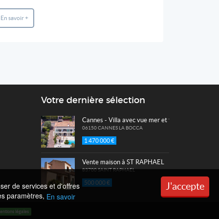
En savoir +
En savoir +
Votre dernière sélection
Cannes - Villa avec vue mer et fort potentiel
06150 CANNES LA BOCCA
1 470 000 €
Vente maison à ST RAPHAEL
83700 SAINT RAPHAEL
500 000 €
J'accepte
ser de services et d'offres
 les paramètres,
En savoir
entions légales