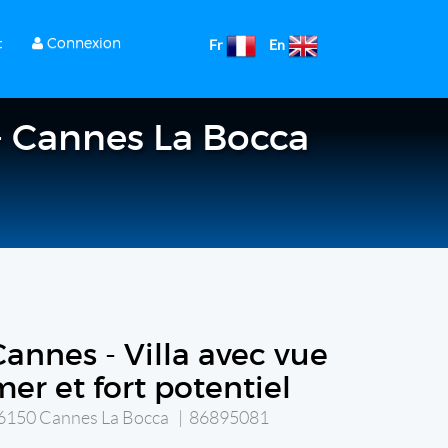
t
Connexion
Fr
En
 - Cannes La Bocca
Cannes - Villa avec vue
mer et fort potentiel
6150 Cannes La Bocca | 86895081