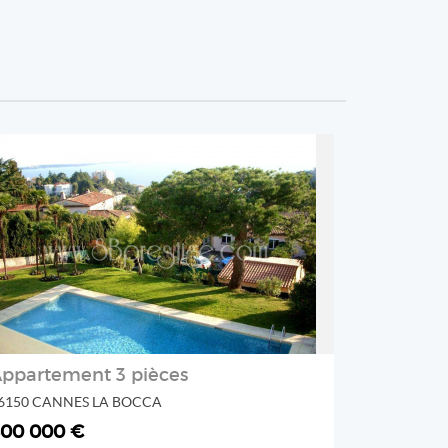
REF: 998va
SB Prestige
2
ppartement 3 pièces
6150 CANNES LA BOCCA
06000 NICE
00 000 €
2 600 0