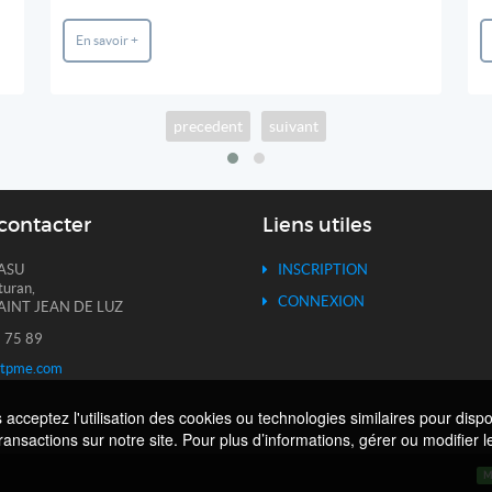
En savoir +
precedent
suivant
contacter
Liens utiles
ASU
INSCRIPTION
turan,
CONNEXION
AINT JEAN DE LUZ
 75 89
itpme.com
cceptez l'utilisation des cookies ou technologies similaires pour dispo
transactions sur notre site. Pour plus d’informations, gérer ou modifier
M