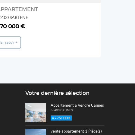
APPARTEMENT
0100 SARTENE
20000 AJA
70 000 €
280 000
En savoir +
En savoir +
Votre dernière sélection
Appartement à Vendre Cannes Croisette vue Me
06400 CANNES
4 725 000 €
vente appartement 1 Pièce(s)