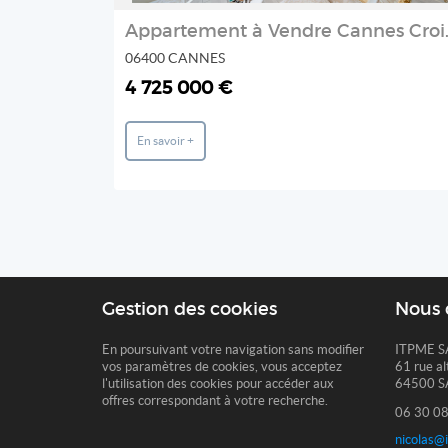
Appartemen
06400 CANNES
4 725 000 €
En savoir +
Gestion des cookies
Nous 
En poursuivant votre navigation sans modifier
ITPME S
vos paramètres de cookies, vous acceptez
61 rue al
l'utilisation des cookies pour accéder aux
64500 S
offres correspondant à votre recherche.
06 30 08
nicolas@