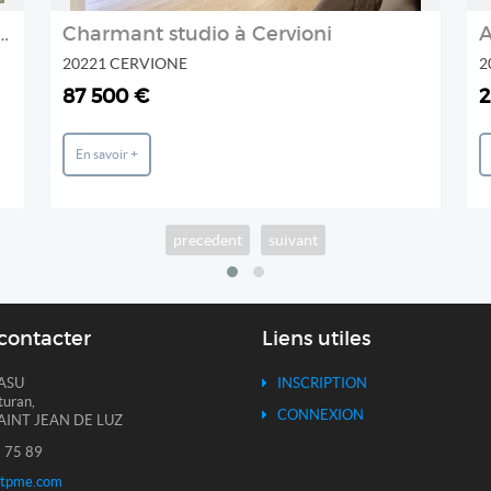
t à Vendre Cannes Croisette vue Mer
Charmant studio à Cervioni
20221 CERVIONE
2
87 500 €
2
En savoir +
precedent
suivant
contacter
Liens utiles
ASU
INSCRIPTION
turan,
CONNEXION
AINT JEAN DE LUZ
 75 89
itpme.com