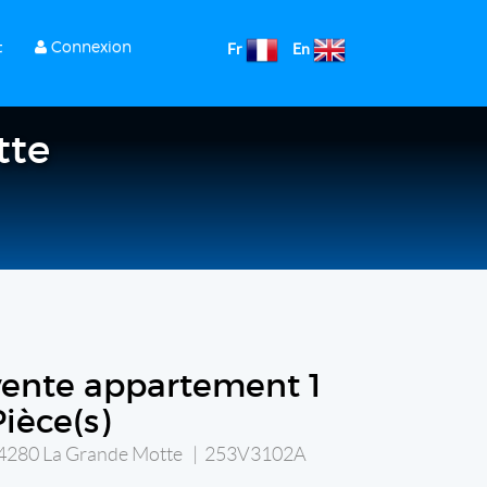
t
Connexion
Fr
En
tte
vente appartement 1
Pièce(s)
4280 La Grande Motte | 253V3102A