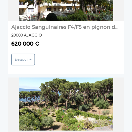
Ajaccio Sanguinaires F4/F5 en pignon de 150 m2 vue mer proche commodités
20000 AJACCIO
620 000 €
En savoir +
REF: EMTMAA5927
Prestige et Chateaux
2