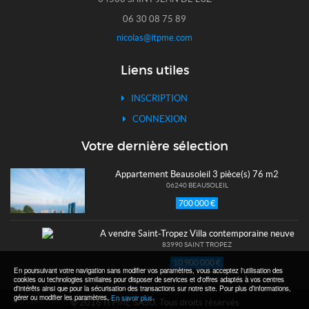
06 30 08 75 89
nicolas@itpme.com
Liens utiles
INSCRIPTION
CONNEXION
Votre dernière sélection
Appartement Beausoleil 3 pièce(s) 76 m2
06240 BEAUSOLEIL
700 000 €
A vendre Saint-Tropez Villa contemporaine neuve
83990 SAINT TROPEZ
10 900 000 €
En poursuivant votre navigation sans modifier vos paramètres, vous acceptez l'utilisation des
cookies ou technologies similaires pour disposer de services et d'offres adaptés à vos centres
d'intérêts ainsi que pour la sécurisation des transactions sur notre site. Pour plus d’informations,
gérer ou modifier les paramètres,
.
En savoir plus
© 2016 ITPME SASU, Tous droits réservés