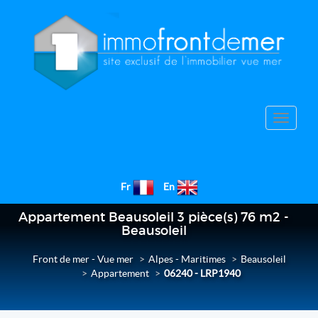
Toggle
navigat
Fr
En
Appartement Beausoleil 3 pièce(s) 76 m2 -
Beausoleil
Front de mer - Vue mer
Alpes - Maritimes
Beausoleil
Appartement
06240 - LRP1940