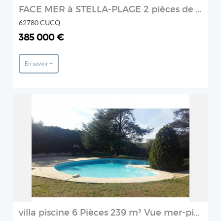
FACE MER à STELLA-PLAGE 2 pièces de 51.70 m2 plein sud avec
62780 CUCQ
385 000 €
En savoir +
REF: FR396473
5 PROMENADE
2
villa piscine 6 Pièces 239 m² Vue mer-piscine