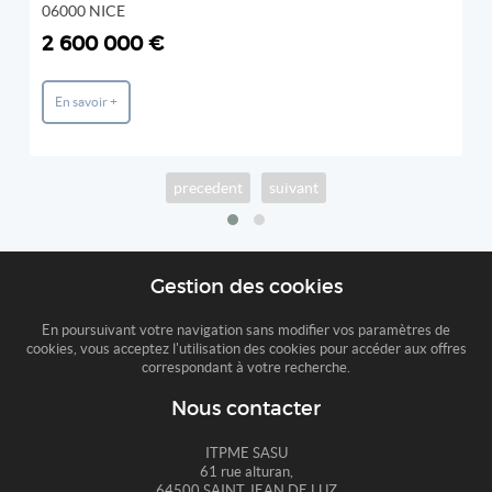
06000 NICE
2 600 000 €
En savoir +
precedent
suivant
Gestion des cookies
En poursuivant votre navigation sans modifier vos paramètres de
cookies, vous acceptez l'utilisation des cookies pour accéder aux offres
correspondant à votre recherche.
Nous contacter
ITPME SASU
61 rue alturan,
64500 SAINT JEAN DE LUZ